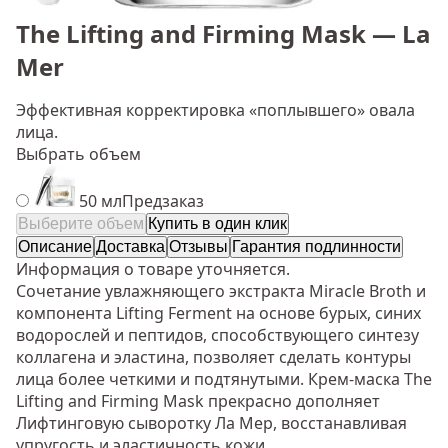
The Lifting and Firming Mask — La
Mer
Эффективная корректировка «поплывшего» овала
лица.
Выбрать объем
50 мл
Предзаказ
Выберите объем
Купить в один клик
Описание
Доставка
Отзывы
Гарантия подлинности
Информация о товаре уточняется.
Сочетание увлажняющего экстракта Miracle Broth и
компонента Lifting Ferment на основе бурых, синих
водорослей и пептидов, способствующего синтезу
коллагена и эластина, позволяет сделать контуры
лица более четкими и подтянутыми. Крем-маска The
Lifting and Firming Mask прекрасно дополняет
Лифтинговую сыворотку Ла Мер, восстанавливая
упругость и эластичность кожи.