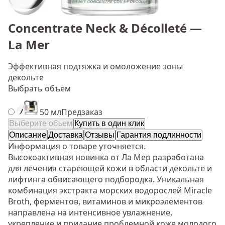
Concentrate Neck & Décolleté —
La Mer
Эффективная подтяжка и омоложение зоны
декольте
Выбрать объем
50 мл
Предзаказ
Выберите объем
Купить в один клик
Описание
Доставка
Отзывы
Гарантия подлинности
Информация о товаре уточняется.
Высокоактивная новинка от Ла Мер разработана
для лечения стареющей кожи в области декольте и
лифтинга обвисающего подбородка. Уникальная
комбинация экстракта морских водорослей Miracle
Broth, ферментов, витаминов и микроэлементов
направлена на интенсивное увлажнение,
укрепление и придание проблемной коже молодого